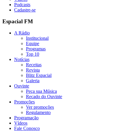
Podcasts
Cadastre-se
Espacial FM
A Rádio
Institucional
Equipe
Programas
Top 10
Notícias
Receitas
Revista
Blitz Espacial
Galeria
Ouvinte
Peça sua Música
Recado do Ouvinte
Promoções
Ver promoções
Regulamento
Programação
Vídeos
Fale Conosco