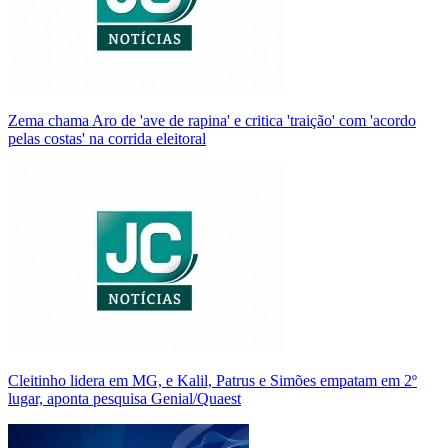
Zema chama Aro de 'ave de rapina' e critica 'traição' com 'acordo
pelas costas' na corrida eleitoral
Cleitinho lidera em MG, e Kalil, Patrus e Simões empatam em 2º
lugar, aponta pesquisa Genial/Quaest