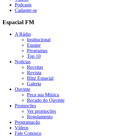
Podcasts
Cadastre-se
Espacial FM
A Rádio
Institucional
Equipe
Programas
Top 10
Notícias
Receitas
Revista
Blitz Espacial
Galeria
Ouvinte
Peça sua Música
Recado do Ouvinte
Promoções
Ver promoções
Regulamento
Programação
Vídeos
Fale Conosco