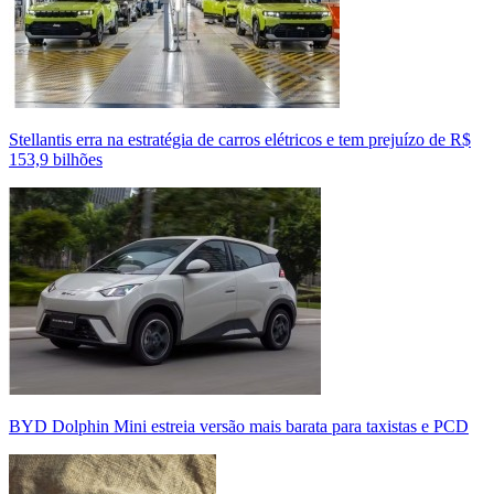
Stellantis erra na estratégia de carros elétricos e tem prejuízo de R$
153,9 bilhões
BYD Dolphin Mini estreia versão mais barata para taxistas e PCD