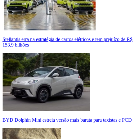
Stellantis erra na estratégia de carros elétricos e tem prejuízo de R$
153,9 bilhões
BYD Dolphin Mini estreia versão mais barata para taxistas e PCD