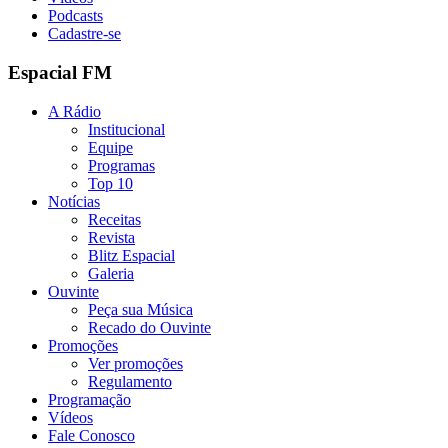
Podcasts
Cadastre-se
Espacial FM
A Rádio
Institucional
Equipe
Programas
Top 10
Notícias
Receitas
Revista
Blitz Espacial
Galeria
Ouvinte
Peça sua Música
Recado do Ouvinte
Promoções
Ver promoções
Regulamento
Programação
Vídeos
Fale Conosco