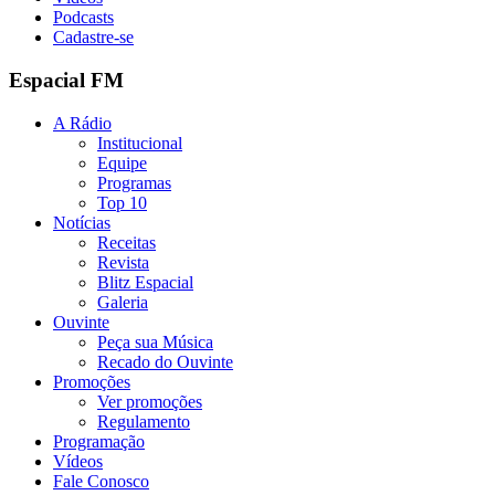
Podcasts
Cadastre-se
Espacial FM
A Rádio
Institucional
Equipe
Programas
Top 10
Notícias
Receitas
Revista
Blitz Espacial
Galeria
Ouvinte
Peça sua Música
Recado do Ouvinte
Promoções
Ver promoções
Regulamento
Programação
Vídeos
Fale Conosco