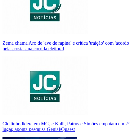
Zema chama Aro de 'ave de rapina' e critica 'traição' com 'acordo
pelas costas' na corrida eleitoral
Cleitinho lidera em MG, e Kalil, Patrus e Simões empatam em 2º
lugar, aponta pesquisa Genial/Quaest