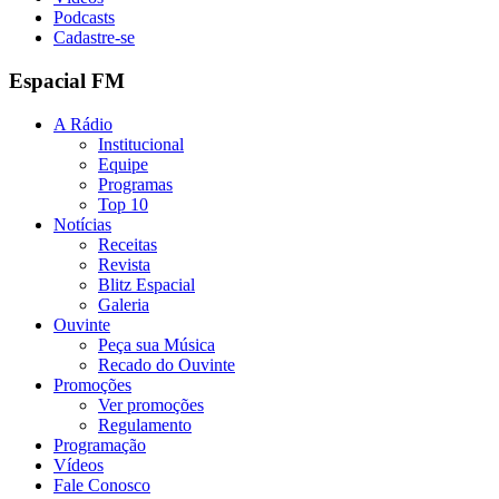
Podcasts
Cadastre-se
Espacial FM
A Rádio
Institucional
Equipe
Programas
Top 10
Notícias
Receitas
Revista
Blitz Espacial
Galeria
Ouvinte
Peça sua Música
Recado do Ouvinte
Promoções
Ver promoções
Regulamento
Programação
Vídeos
Fale Conosco