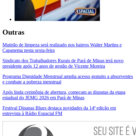
Outras
Mutirão de limpeza será realizado nos bairros Walter Martins e
Capanema nesta sexta-feira
Sindicato dos Trabalhadores Rurais de Pará de Minas terá novo
presidente após 12 anos de gestão de Vicente Moreira
Programa Dignidade Menstrual amplia acesso gratuito a absorventes
e combate a pobreza menstrual
Após linda cerimônia de abertura, começam as disputas da etapa
estadual do JEMG 2026 em Pará de Minas
Festival Dipanas Blues destaca novidades da 14ª edição em
entrevista à Rádio Espacial FM