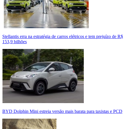
Stellantis erra na estratégia de carros elétricos e tem prejuízo de R$
153,9 bilhões
BYD Dolphin Mini estreia versão mais barata para taxistas e PCD