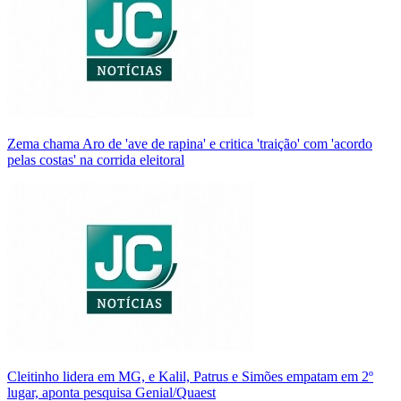
Zema chama Aro de 'ave de rapina' e critica 'traição' com 'acordo
pelas costas' na corrida eleitoral
Cleitinho lidera em MG, e Kalil, Patrus e Simões empatam em 2º
lugar, aponta pesquisa Genial/Quaest