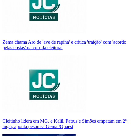
Zema chama Aro de 'ave de rapina' e critica 'traição' com 'acordo
pelas costas' na corrida eleitoral
Cleitinho lidera em MG, e Kalil, Patrus e Simões empatam em 2º
lugar, aponta pesquisa Genial/Quaest