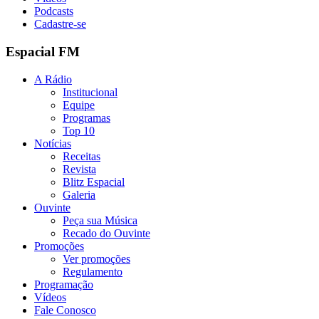
Podcasts
Cadastre-se
Espacial FM
A Rádio
Institucional
Equipe
Programas
Top 10
Notícias
Receitas
Revista
Blitz Espacial
Galeria
Ouvinte
Peça sua Música
Recado do Ouvinte
Promoções
Ver promoções
Regulamento
Programação
Vídeos
Fale Conosco