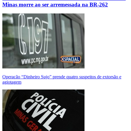
Minas morre ao ser arremessada na BR-262
Operação “Dinheiro Sujo” prende quatro suspeitos de extorsão e
agiotagem