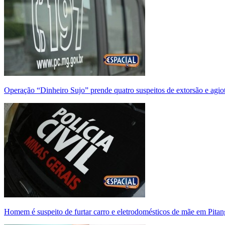
Operação “Dinheiro Sujo” prende quatro suspeitos de extorsão e agi
Homem é suspeito de furtar carro e eletrodomésticos de mãe em Pitan