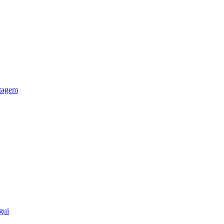
otagem
gui