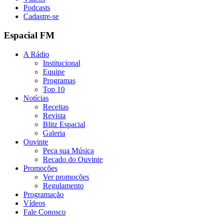
Podcasts
Cadastre-se
Espacial FM
A Rádio
Institucional
Equipe
Programas
Top 10
Notícias
Receitas
Revista
Blitz Espacial
Galeria
Ouvinte
Peça sua Música
Recado do Ouvinte
Promoções
Ver promoções
Regulamento
Programação
Vídeos
Fale Conosco