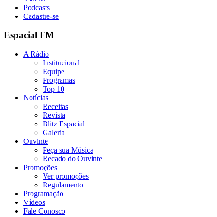
Podcasts
Cadastre-se
Espacial FM
A Rádio
Institucional
Equipe
Programas
Top 10
Notícias
Receitas
Revista
Blitz Espacial
Galeria
Ouvinte
Peça sua Música
Recado do Ouvinte
Promoções
Ver promoções
Regulamento
Programação
Vídeos
Fale Conosco