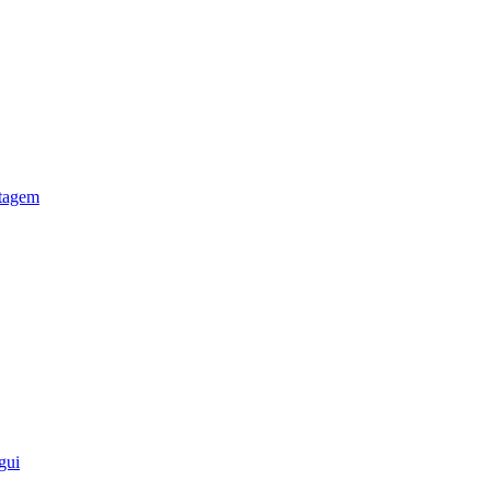
otagem
gui