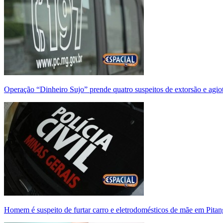
Operação “Dinheiro Sujo” prende quatro suspeitos de extorsão e agi
Homem é suspeito de furtar carro e eletrodomésticos de mãe em Pitan