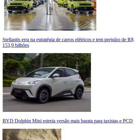
Stellantis erra na estratégia de carros elétricos e tem prejuízo de R$
153,9 bilhões
BYD Dolphin Mini estreia versão mais barata para taxistas e PCD