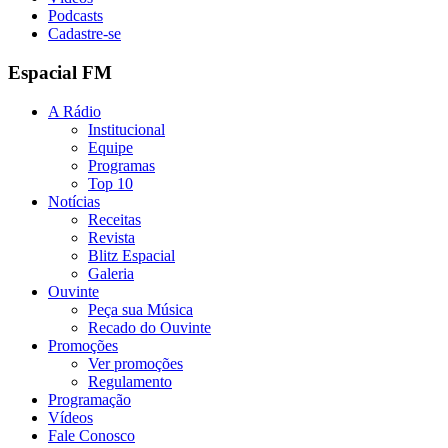
Podcasts
Cadastre-se
Espacial FM
A Rádio
Institucional
Equipe
Programas
Top 10
Notícias
Receitas
Revista
Blitz Espacial
Galeria
Ouvinte
Peça sua Música
Recado do Ouvinte
Promoções
Ver promoções
Regulamento
Programação
Vídeos
Fale Conosco