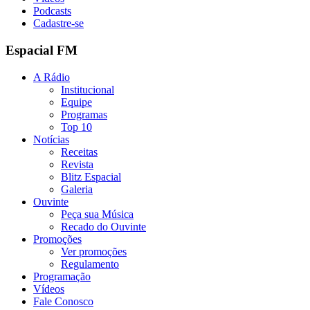
Podcasts
Cadastre-se
Espacial FM
A Rádio
Institucional
Equipe
Programas
Top 10
Notícias
Receitas
Revista
Blitz Espacial
Galeria
Ouvinte
Peça sua Música
Recado do Ouvinte
Promoções
Ver promoções
Regulamento
Programação
Vídeos
Fale Conosco