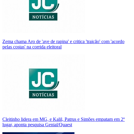
Zema chama Aro de 'ave de rapina' e critica 'traição' com 'acordo
pelas costas' na corrida eleitoral
Cleitinho lidera em MG, e Kalil, Patrus e Simões empatam em 2º
lugar, aponta pesquisa Genial/Quaest