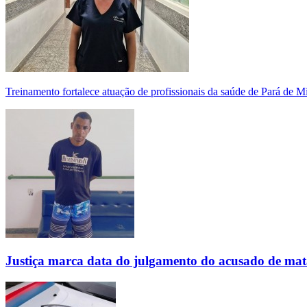
Treinamento fortalece atuação de profissionais da saúde de Pará de 
Justiça marca data do julgamento do acusado de mat