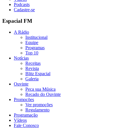
Podcasts
Cadastre-se
Espacial FM
A Rádio
Institucional
Equipe
Programas
Top 10
Notícias
Receitas
Revista
Blitz Espacial
Galeria
Ouvinte
Peça sua Música
Recado do Ouvinte
Promoções
Ver promoções
Regulamento
Programação
Vídeos
Fale Conosco