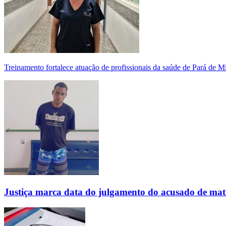
Treinamento fortalece atuação de profissionais da saúde de Pará de 
Justiça marca data do julgamento do acusado de mat