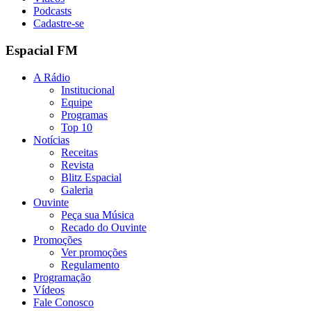
Podcasts
Cadastre-se
Espacial FM
A Rádio
Institucional
Equipe
Programas
Top 10
Notícias
Receitas
Revista
Blitz Espacial
Galeria
Ouvinte
Peça sua Música
Recado do Ouvinte
Promoções
Ver promoções
Regulamento
Programação
Vídeos
Fale Conosco