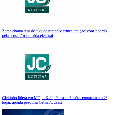
Zema chama Aro de 'ave de rapina' e critica 'traição' com 'acordo
pelas costas' na corrida eleitoral
Cleitinho lidera em MG, e Kalil, Patrus e Simões empatam em 2º
lugar, aponta pesquisa Genial/Quaest