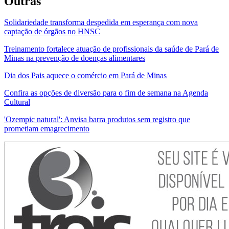
Outras
Solidariedade transforma despedida em esperança com nova
captação de órgãos no HNSC
Treinamento fortalece atuação de profissionais da saúde de Pará de
Minas na prevenção de doenças alimentares
Dia dos Pais aquece o comércio em Pará de Minas
Confira as opções de diversão para o fim de semana na Agenda
Cultural
'Ozempic natural': Anvisa barra produtos sem registro que
prometiam emagrecimento