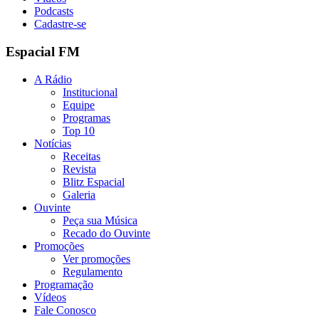
Podcasts
Cadastre-se
Espacial FM
A Rádio
Institucional
Equipe
Programas
Top 10
Notícias
Receitas
Revista
Blitz Espacial
Galeria
Ouvinte
Peça sua Música
Recado do Ouvinte
Promoções
Ver promoções
Regulamento
Programação
Vídeos
Fale Conosco