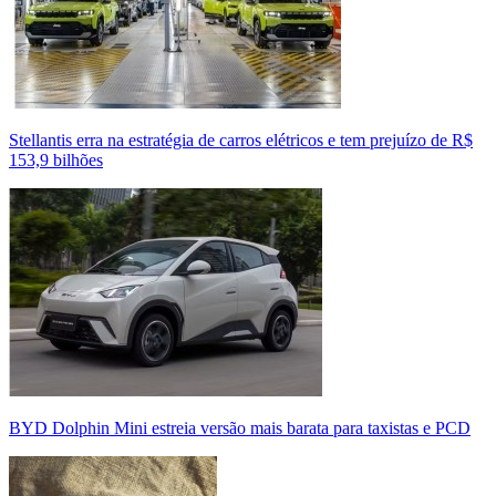
Stellantis erra na estratégia de carros elétricos e tem prejuízo de R$
153,9 bilhões
BYD Dolphin Mini estreia versão mais barata para taxistas e PCD