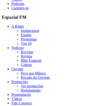
Podcasts
Cadastre-se
Espacial FM
A Rádio
Institucional
Equipe
Programas
Top 10
Notícias
Receitas
Revista
Blitz Espacial
Galeria
Ouvinte
Peça sua Música
Recado do Ouvinte
Promoções
Ver promoções
Regulamento
Programação
Vídeos
Fale Conosco