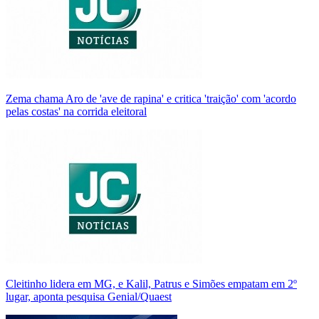
Zema chama Aro de 'ave de rapina' e critica 'traição' com 'acordo
pelas costas' na corrida eleitoral
Cleitinho lidera em MG, e Kalil, Patrus e Simões empatam em 2º
lugar, aponta pesquisa Genial/Quaest