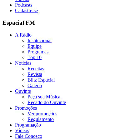
Podcasts
Cadastre-se
Espacial FM
A Rádio
Institucional
Equipe
Programas
Top 10
Notícias
Receitas
Revista
Blitz Espacial
Galeria
Ouvinte
Peça sua Música
Recado do Ouvinte
Promoções
Ver promoções
Regulamento
Programação
Vídeos
Fale Conosco