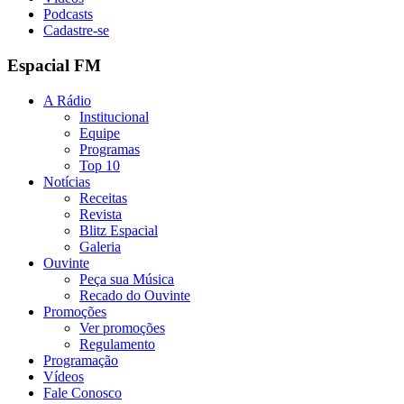
Podcasts
Cadastre-se
Espacial FM
A Rádio
Institucional
Equipe
Programas
Top 10
Notícias
Receitas
Revista
Blitz Espacial
Galeria
Ouvinte
Peça sua Música
Recado do Ouvinte
Promoções
Ver promoções
Regulamento
Programação
Vídeos
Fale Conosco