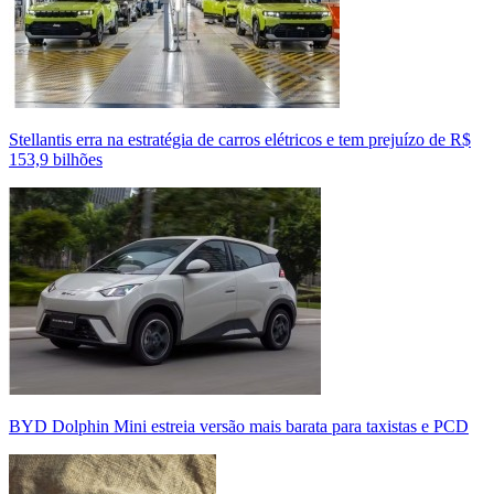
Stellantis erra na estratégia de carros elétricos e tem prejuízo de R$
153,9 bilhões
BYD Dolphin Mini estreia versão mais barata para taxistas e PCD