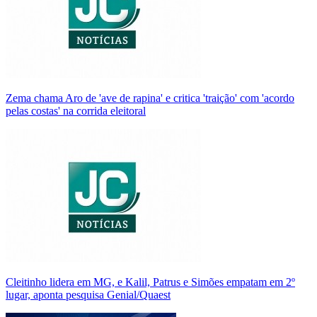
Zema chama Aro de 'ave de rapina' e critica 'traição' com 'acordo
pelas costas' na corrida eleitoral
Cleitinho lidera em MG, e Kalil, Patrus e Simões empatam em 2º
lugar, aponta pesquisa Genial/Quaest