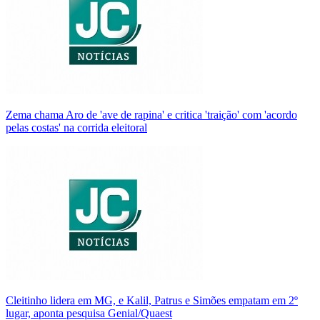
Zema chama Aro de 'ave de rapina' e critica 'traição' com 'acordo
pelas costas' na corrida eleitoral
Cleitinho lidera em MG, e Kalil, Patrus e Simões empatam em 2º
lugar, aponta pesquisa Genial/Quaest