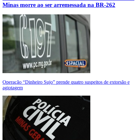
Minas morre ao ser arremessada na BR-262
Operação “Dinheiro Sujo” prende quatro suspeitos de extorsão e
agiotagem