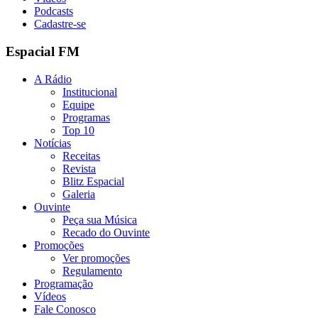
Podcasts
Cadastre-se
Espacial FM
A Rádio
Institucional
Equipe
Programas
Top 10
Notícias
Receitas
Revista
Blitz Espacial
Galeria
Ouvinte
Peça sua Música
Recado do Ouvinte
Promoções
Ver promoções
Regulamento
Programação
Vídeos
Fale Conosco