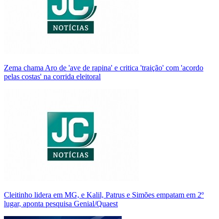
Zema chama Aro de 'ave de rapina' e critica 'traição' com 'acordo
pelas costas' na corrida eleitoral
Cleitinho lidera em MG, e Kalil, Patrus e Simões empatam em 2º
lugar, aponta pesquisa Genial/Quaest