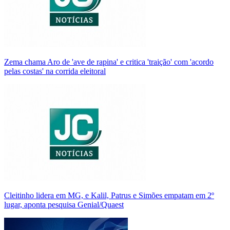
Zema chama Aro de 'ave de rapina' e critica 'traição' com 'acordo
pelas costas' na corrida eleitoral
Cleitinho lidera em MG, e Kalil, Patrus e Simões empatam em 2º
lugar, aponta pesquisa Genial/Quaest