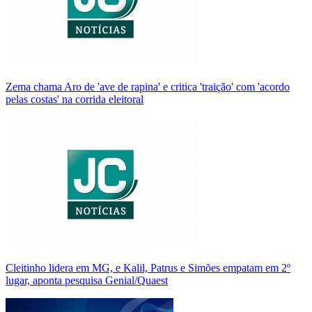
Zema chama Aro de 'ave de rapina' e critica 'traição' com 'acordo
pelas costas' na corrida eleitoral
Cleitinho lidera em MG, e Kalil, Patrus e Simões empatam em 2º
lugar, aponta pesquisa Genial/Quaest