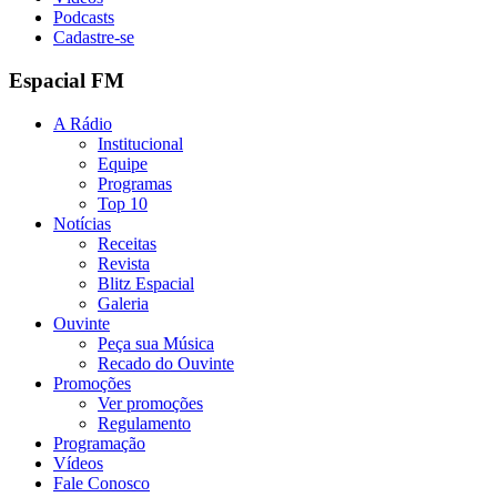
Podcasts
Cadastre-se
Espacial FM
A Rádio
Institucional
Equipe
Programas
Top 10
Notícias
Receitas
Revista
Blitz Espacial
Galeria
Ouvinte
Peça sua Música
Recado do Ouvinte
Promoções
Ver promoções
Regulamento
Programação
Vídeos
Fale Conosco