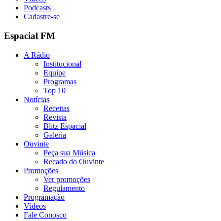
Podcasts
Cadastre-se
Espacial FM
A Rádio
Institucional
Equipe
Programas
Top 10
Notícias
Receitas
Revista
Blitz Espacial
Galeria
Ouvinte
Peça sua Música
Recado do Ouvinte
Promoções
Ver promoções
Regulamento
Programação
Vídeos
Fale Conosco