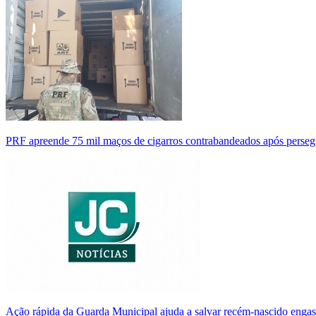
PRF apreende 75 mil maços de cigarros contrabandeados após perse
Ação rápida da Guarda Municipal ajuda a salvar recém-nascido enga