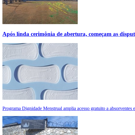
Após linda cerimônia de abertura, começam as disp
Programa Dignidade Menstrual amplia acesso gratuito a absorventes 