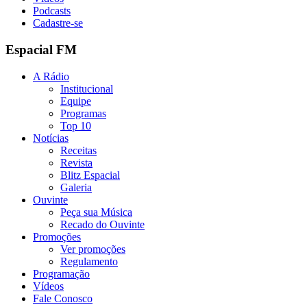
Podcasts
Cadastre-se
Espacial FM
A Rádio
Institucional
Equipe
Programas
Top 10
Notícias
Receitas
Revista
Blitz Espacial
Galeria
Ouvinte
Peça sua Música
Recado do Ouvinte
Promoções
Ver promoções
Regulamento
Programação
Vídeos
Fale Conosco