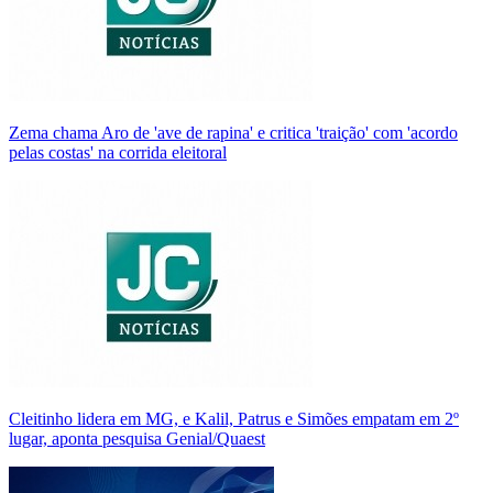
Zema chama Aro de 'ave de rapina' e critica 'traição' com 'acordo
pelas costas' na corrida eleitoral
Cleitinho lidera em MG, e Kalil, Patrus e Simões empatam em 2º
lugar, aponta pesquisa Genial/Quaest