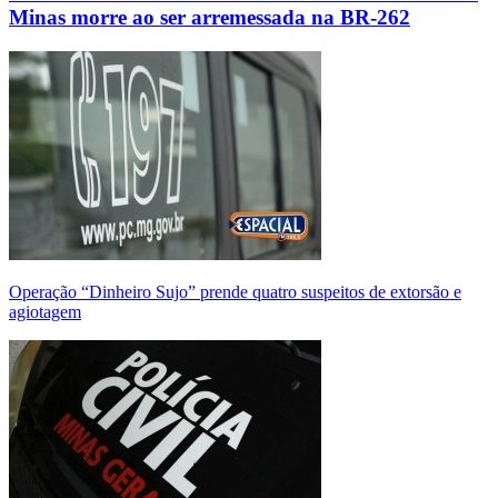
Minas morre ao ser arremessada na BR-262
Operação “Dinheiro Sujo” prende quatro suspeitos de extorsão e
agiotagem