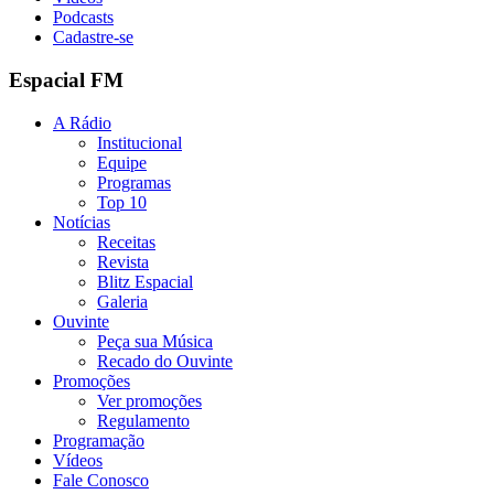
Podcasts
Cadastre-se
Espacial FM
A Rádio
Institucional
Equipe
Programas
Top 10
Notícias
Receitas
Revista
Blitz Espacial
Galeria
Ouvinte
Peça sua Música
Recado do Ouvinte
Promoções
Ver promoções
Regulamento
Programação
Vídeos
Fale Conosco