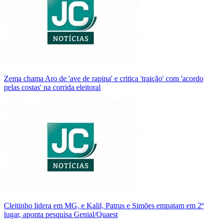
Zema chama Aro de 'ave de rapina' e critica 'traição' com 'acordo
pelas costas' na corrida eleitoral
Cleitinho lidera em MG, e Kalil, Patrus e Simões empatam em 2º
lugar, aponta pesquisa Genial/Quaest