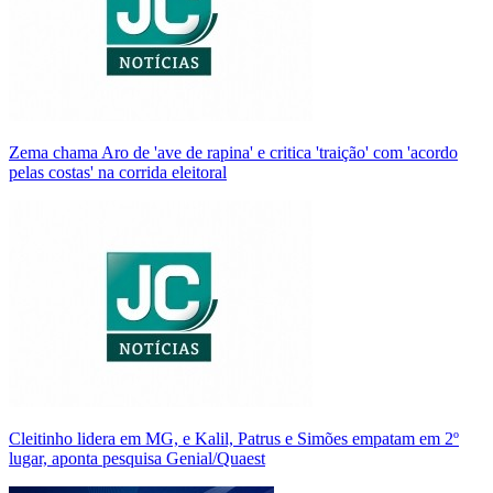
Zema chama Aro de 'ave de rapina' e critica 'traição' com 'acordo
pelas costas' na corrida eleitoral
Cleitinho lidera em MG, e Kalil, Patrus e Simões empatam em 2º
lugar, aponta pesquisa Genial/Quaest