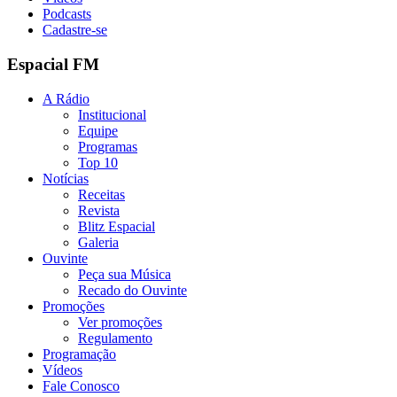
Podcasts
Cadastre-se
Espacial FM
A Rádio
Institucional
Equipe
Programas
Top 10
Notícias
Receitas
Revista
Blitz Espacial
Galeria
Ouvinte
Peça sua Música
Recado do Ouvinte
Promoções
Ver promoções
Regulamento
Programação
Vídeos
Fale Conosco