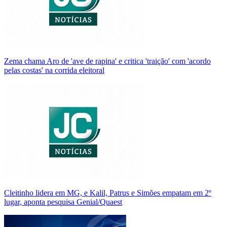
Zema chama Aro de 'ave de rapina' e critica 'traição' com 'acordo
pelas costas' na corrida eleitoral
Cleitinho lidera em MG, e Kalil, Patrus e Simões empatam em 2º
lugar, aponta pesquisa Genial/Quaest