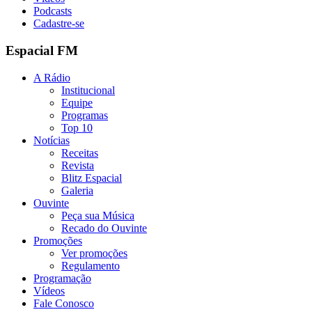
Podcasts
Cadastre-se
Espacial FM
A Rádio
Institucional
Equipe
Programas
Top 10
Notícias
Receitas
Revista
Blitz Espacial
Galeria
Ouvinte
Peça sua Música
Recado do Ouvinte
Promoções
Ver promoções
Regulamento
Programação
Vídeos
Fale Conosco