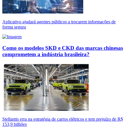
Aplicativo ajudará agentes públicos a trocarem informações de
forma segura
Como os modelos SKD e CKD das marcas chinesas
comprometem a indústria brasileira?
Stellantis erra na estratégia de carros elétricos e tem prejuízo de R$
153,9 bilhões