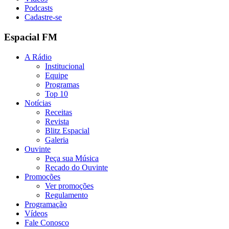
Podcasts
Cadastre-se
Espacial FM
A Rádio
Institucional
Equipe
Programas
Top 10
Notícias
Receitas
Revista
Blitz Espacial
Galeria
Ouvinte
Peça sua Música
Recado do Ouvinte
Promoções
Ver promoções
Regulamento
Programação
Vídeos
Fale Conosco