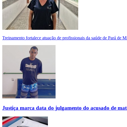
Treinamento fortalece atuação de profissionais da saúde de Pará de 
Justiça marca data do julgamento do acusado de mat