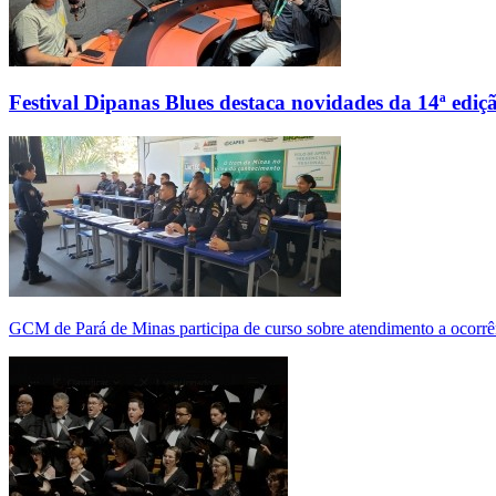
Festival Dipanas Blues destaca novidades da 14ª ediç
GCM de Pará de Minas participa de curso sobre atendimento a ocorrê