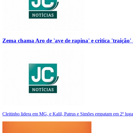
Zema chama Aro de 'ave de rapina' e critica 'traição' 
Cleitinho lidera em MG, e Kalil, Patrus e Simões empatam em 2º luga