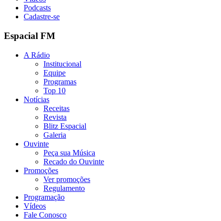
Podcasts
Cadastre-se
Espacial FM
A Rádio
Institucional
Equipe
Programas
Top 10
Notícias
Receitas
Revista
Blitz Espacial
Galeria
Ouvinte
Peça sua Música
Recado do Ouvinte
Promoções
Ver promoções
Regulamento
Programação
Vídeos
Fale Conosco