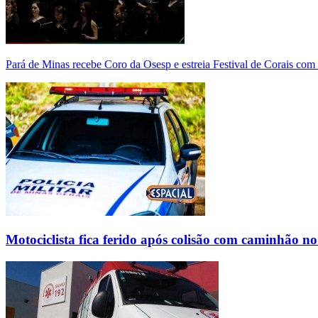
Pará de Minas recebe Coro da Osesp e estreia Festival de Corais com
Motociclista fica ferido após colisão com caminhão n