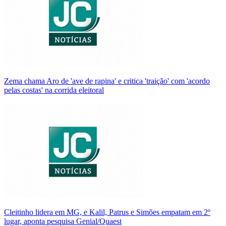
Zema chama Aro de 'ave de rapina' e critica 'traição' com 'acordo
pelas costas' na corrida eleitoral
Cleitinho lidera em MG, e Kalil, Patrus e Simões empatam em 2º
lugar, aponta pesquisa Genial/Quaest