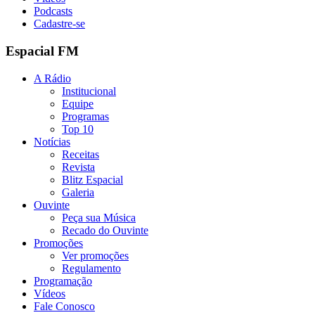
Podcasts
Cadastre-se
Espacial FM
A Rádio
Institucional
Equipe
Programas
Top 10
Notícias
Receitas
Revista
Blitz Espacial
Galeria
Ouvinte
Peça sua Música
Recado do Ouvinte
Promoções
Ver promoções
Regulamento
Programação
Vídeos
Fale Conosco