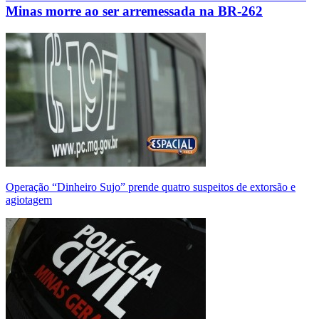
Minas morre ao ser arremessada na BR-262
Operação “Dinheiro Sujo” prende quatro suspeitos de extorsão e
agiotagem