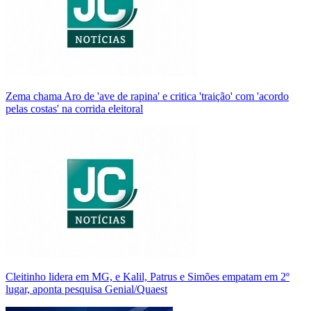
Zema chama Aro de 'ave de rapina' e critica 'traição' com 'acordo
pelas costas' na corrida eleitoral
Cleitinho lidera em MG, e Kalil, Patrus e Simões empatam em 2º
lugar, aponta pesquisa Genial/Quaest