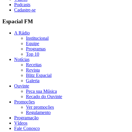
Podcasts
Cadastre-se
Espacial FM
A Rádio
Institucional
Equipe
Programas
Top 10
Notícias
Receitas
Revista
Blitz Espacial
Galeria
Ouvinte
Peça sua Música
Recado do Ouvinte
Promoções
Ver promoções
Regulamento
Programação
Vídeos
Fale Conosco