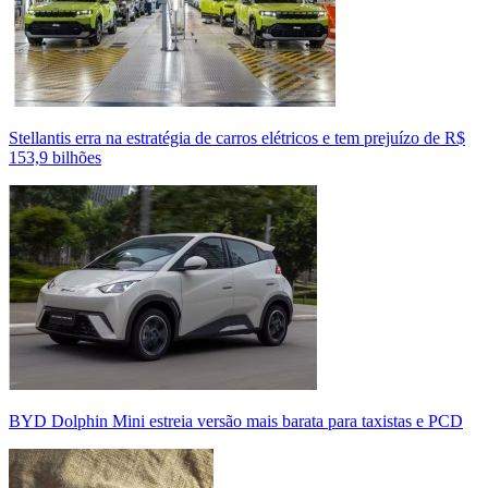
Stellantis erra na estratégia de carros elétricos e tem prejuízo de R$
153,9 bilhões
BYD Dolphin Mini estreia versão mais barata para taxistas e PCD