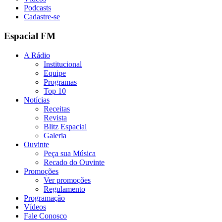
Podcasts
Cadastre-se
Espacial FM
A Rádio
Institucional
Equipe
Programas
Top 10
Notícias
Receitas
Revista
Blitz Espacial
Galeria
Ouvinte
Peça sua Música
Recado do Ouvinte
Promoções
Ver promoções
Regulamento
Programação
Vídeos
Fale Conosco