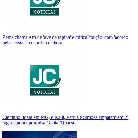
Zema chama Aro de 'ave de rapina' e critica 'traição' com 'acordo
pelas costas' na corrida eleitoral
Cleitinho lidera em MG, e Kalil, Patrus e Simões empatam em 2º
lugar, aponta pesquisa Genial/Quaest