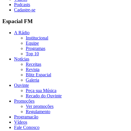
Podcasts
Cadastre-se
Espacial FM
A Rádio
Institucional
Equipe
Programas
Top 10
Notícias
Receitas
Revista
Blitz Espacial
Galeria
Ouvinte
Peça sua Música
Recado do Ouvinte
Promoções
Ver promoções
Regulamento
Programação
Vídeos
Fale Conosco