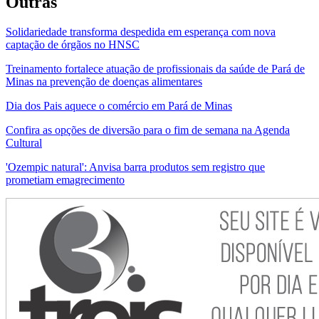
Outras
Solidariedade transforma despedida em esperança com nova
captação de órgãos no HNSC
Treinamento fortalece atuação de profissionais da saúde de Pará de
Minas na prevenção de doenças alimentares
Dia dos Pais aquece o comércio em Pará de Minas
Confira as opções de diversão para o fim de semana na Agenda
Cultural
'Ozempic natural': Anvisa barra produtos sem registro que
prometiam emagrecimento