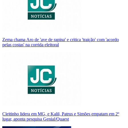
Zema chama Aro de 'ave de rapina' e critica 'traição' com 'acordo
pelas costas' na corrida eleitoral
Cleitinho lidera em MG, e Kalil, Patrus e Simões empatam em 2º
lugar, aponta pesquisa Genial/Quaest