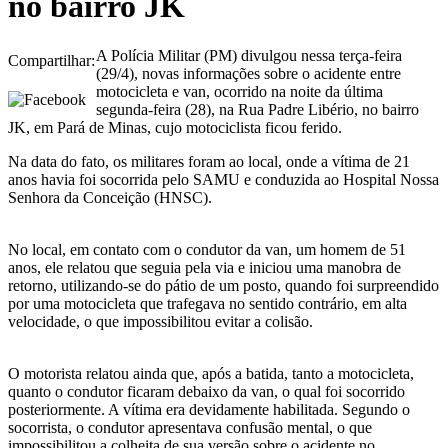
no bairro JK
A Polícia Militar (PM) divulgou nessa terça-feira
Compartilhar:
(29/4), novas informações sobre o acidente entre
motocicleta e van, ocorrido na noite da última
segunda-feira (28), na Rua Padre Libério, no bairro
JK, em Pará de Minas, cujo motociclista ficou ferido.
Na data do fato, os militares foram ao local, onde a vítima de 21
anos havia foi socorrida pelo SAMU e conduzida ao Hospital Nossa
Senhora da Conceição (HNSC).
No local, em contato com o condutor da van, um homem de 51
anos, ele relatou que seguia pela via e iniciou uma manobra de
retorno, utilizando-se do pátio de um posto, quando foi surpreendido
por uma motocicleta que trafegava no sentido contrário, em alta
velocidade, o que impossibilitou evitar a colisão.
O motorista relatou ainda que, após a batida, tanto a motocicleta,
quanto o condutor ficaram debaixo da van, o qual foi socorrido
posteriormente. A vítima era devidamente habilitada. Segundo o
socorrista, o condutor apresentava confusão mental, o que
impossibilitou a colheita de sua versão sobre o acidente no