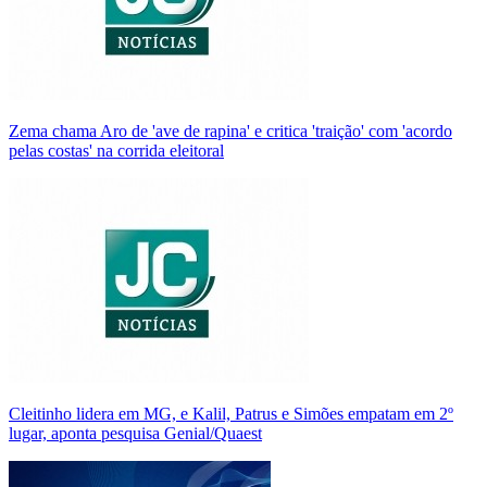
Zema chama Aro de 'ave de rapina' e critica 'traição' com 'acordo
pelas costas' na corrida eleitoral
Cleitinho lidera em MG, e Kalil, Patrus e Simões empatam em 2º
lugar, aponta pesquisa Genial/Quaest