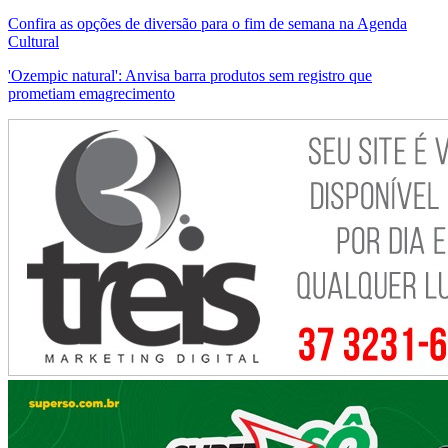
Confira as opções de diversão para o fim de semana na Agenda
Cultural
'Ozempic natural': Anvisa barra produtos sem registro que
prometiam emagrecimento