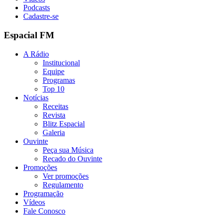
Podcasts
Cadastre-se
Espacial FM
A Rádio
Institucional
Equipe
Programas
Top 10
Notícias
Receitas
Revista
Blitz Espacial
Galeria
Ouvinte
Peça sua Música
Recado do Ouvinte
Promoções
Ver promoções
Regulamento
Programação
Vídeos
Fale Conosco