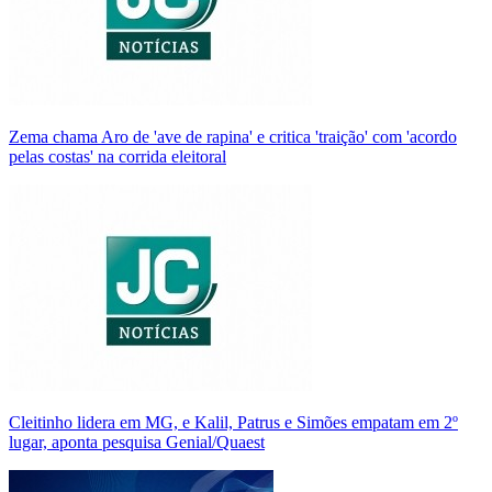
Zema chama Aro de 'ave de rapina' e critica 'traição' com 'acordo
pelas costas' na corrida eleitoral
Cleitinho lidera em MG, e Kalil, Patrus e Simões empatam em 2º
lugar, aponta pesquisa Genial/Quaest