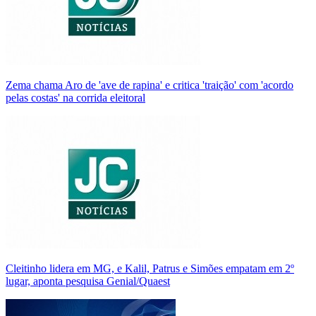
Zema chama Aro de 'ave de rapina' e critica 'traição' com 'acordo
pelas costas' na corrida eleitoral
Cleitinho lidera em MG, e Kalil, Patrus e Simões empatam em 2º
lugar, aponta pesquisa Genial/Quaest