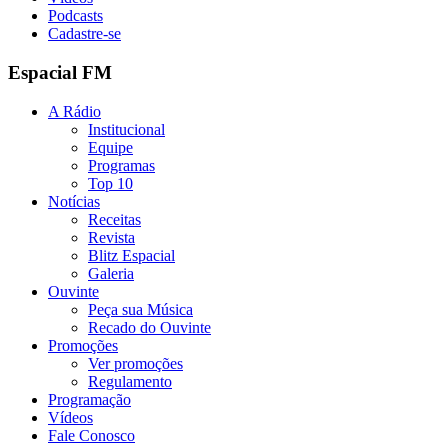
Podcasts
Cadastre-se
Espacial FM
A Rádio
Institucional
Equipe
Programas
Top 10
Notícias
Receitas
Revista
Blitz Espacial
Galeria
Ouvinte
Peça sua Música
Recado do Ouvinte
Promoções
Ver promoções
Regulamento
Programação
Vídeos
Fale Conosco