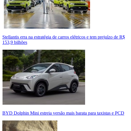
Stellantis erra na estratégia de carros elétricos e tem prejuízo de R$
153,9 bilhões
BYD Dolphin Mini estreia versão mais barata para taxistas e PCD