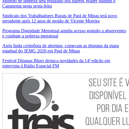
Mutirão de limpeza será realizado nos bairros Walter Martins e
Capanema nesta sexta-feira
Sindicato dos Trabalhadores Rurais de Pará de Minas terá novo
presidente após 12 anos de gestão de Vicente Moreira
Programa Dignidade Menstrual amplia acesso gratuito a absorventes
e combate a pobreza menstrual
Após linda cerimônia de abertura, começam as disputas da etapa
estadual do JEMG 2026 em Pará de Minas
Festival Dipanas Blues destaca novidades da 14ª edição em
entrevista à Rádio Espacial FM