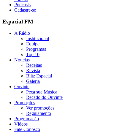
Podcasts
Cadastre-se
Espacial FM
A Rádio
Institucional
Equipe
Programas
Top 10
Notícias
Receitas
Revista
Blitz Espacial
Galeria
Ouvinte
Peça sua Música
Recado do Ouvinte
Promoções
Ver promoções
Regulamento
Programação
Vídeos
Fale Conosco