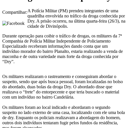
A Polícia Militar (PM) prendeu integrantes de uma
Compartilhar:
quadrilha envolvida no tráfico da droga conhecida por
Dry. A prisão ocorreu, na última quarta-feira (26/3), na
cidade de Divinópolis.
Durante operação para coibir o tráfico de drogas, os militares da 7ª
Companhia de Polícia Militar Independente de Policiamento
Especializado receberam informações dando conta que um
indivíduo morador do bairro Planalto, estaria realizando a venda de
maconha e de outra variedade mais forte da droga conhecida por
“Dry”.
Os militares realizaram o rastreamento e conseguiram abordar o
suspeito, sendo que após busca pessoal, foram localizadas no bolso
do abordado, duas bolas da droga Dry. O abordado disse que
realizava o “frete” do entorpecente e que teria buscado o material
com um indivíduo no bairro Candelária.
Os militares foram ao local indicado e abordaram o segundo
suspeito no lado externo de uma casa, localizando com ele uma bola
de dry. Enquanto os policiais realizavam a abordagem do homem,
outros dois indivíduos tentaram fugir pelos fundos da residência,
mas foram alcançados.