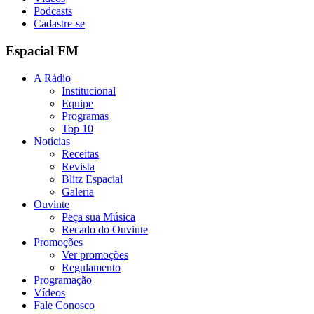
Podcasts
Cadastre-se
Espacial FM
A Rádio
Institucional
Equipe
Programas
Top 10
Notícias
Receitas
Revista
Blitz Espacial
Galeria
Ouvinte
Peça sua Música
Recado do Ouvinte
Promoções
Ver promoções
Regulamento
Programação
Vídeos
Fale Conosco