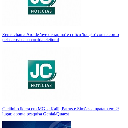
Zema chama Aro de 'ave de rapina' e critica 'traição' com 'acordo
pelas costas' na corrida eleitoral
Cleitinho lidera em MG, e Kalil, Patrus e Simões empatam em 2º
lugar, aponta pesquisa Genial/Quaest