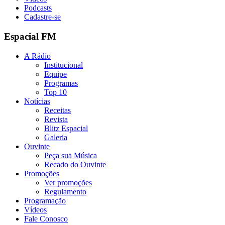
Podcasts
Cadastre-se
Espacial FM
A Rádio
Institucional
Equipe
Programas
Top 10
Notícias
Receitas
Revista
Blitz Espacial
Galeria
Ouvinte
Peça sua Música
Recado do Ouvinte
Promoções
Ver promoções
Regulamento
Programação
Vídeos
Fale Conosco