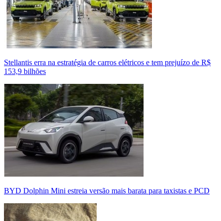
Stellantis erra na estratégia de carros elétricos e tem prejuízo de R$
153,9 bilhões
BYD Dolphin Mini estreia versão mais barata para taxistas e PCD