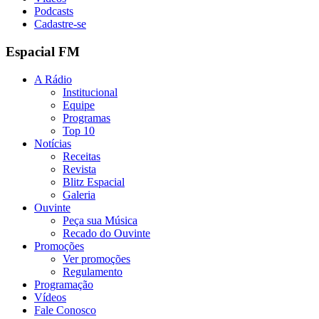
Podcasts
Cadastre-se
Espacial FM
A Rádio
Institucional
Equipe
Programas
Top 10
Notícias
Receitas
Revista
Blitz Espacial
Galeria
Ouvinte
Peça sua Música
Recado do Ouvinte
Promoções
Ver promoções
Regulamento
Programação
Vídeos
Fale Conosco