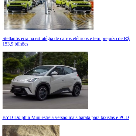
Stellantis erra na estratégia de carros elétricos e tem prejuízo de R$
153,9 bilhões
BYD Dolphin Mini estreia versão mais barata para taxistas e PCD