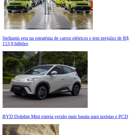
Stellantis erra na estratégia de carros elétricos e tem prejuízo de R$
153,9 bilhões
BYD Dolphin Mini estreia versão mais barata para taxistas e PCD