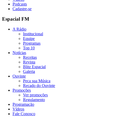
Podcasts
Cadastre-se
Espacial FM
A Rádio
Institucional
Equipe
Programas
Top 10
Notícias
Receitas
Revista
Blitz Espacial
Galeria
Ouvinte
Peça sua Música
Recado do Ouvinte
Promoções
Ver promoções
Regulamento
Programação
Vídeos
Fale Conosco