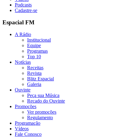
Podcasts
Cadastre-se
Espacial FM
A Rádio
Institucional
Equipe
Programas
Top 10
Notícias
Receitas
Revista
Blitz Espacial
Galeria
Ouvinte
Peça sua Música
Recado do Ouvinte
Promoções
Ver promoções
Regulamento
Programação
Vídeos
Fale Conosco