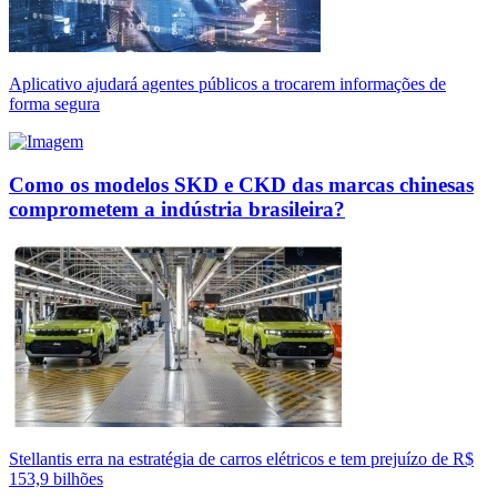
Aplicativo ajudará agentes públicos a trocarem informações de
forma segura
Como os modelos SKD e CKD das marcas chinesas
comprometem a indústria brasileira?
Stellantis erra na estratégia de carros elétricos e tem prejuízo de R$
153,9 bilhões