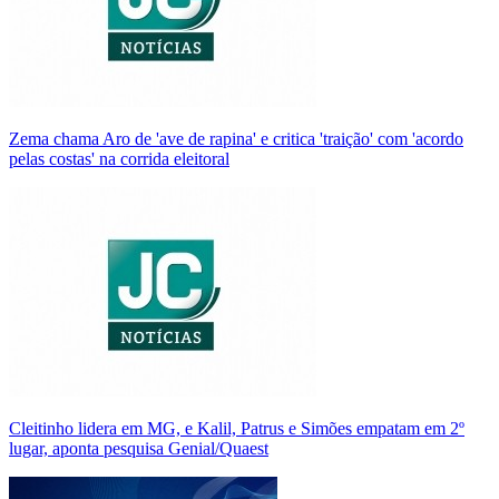
Zema chama Aro de 'ave de rapina' e critica 'traição' com 'acordo
pelas costas' na corrida eleitoral
Cleitinho lidera em MG, e Kalil, Patrus e Simões empatam em 2º
lugar, aponta pesquisa Genial/Quaest