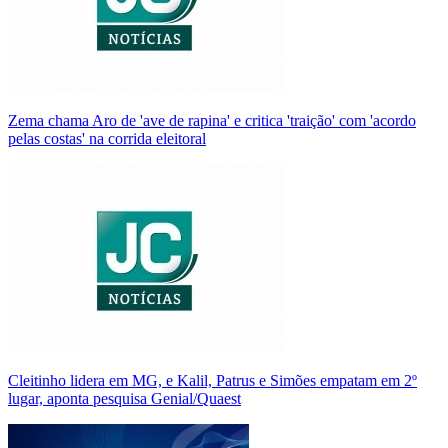
Zema chama Aro de 'ave de rapina' e critica 'traição' com 'acordo
pelas costas' na corrida eleitoral
Cleitinho lidera em MG, e Kalil, Patrus e Simões empatam em 2º
lugar, aponta pesquisa Genial/Quaest