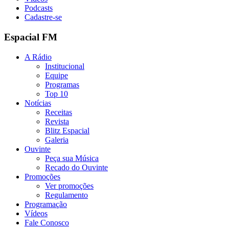
Podcasts
Cadastre-se
Espacial FM
A Rádio
Institucional
Equipe
Programas
Top 10
Notícias
Receitas
Revista
Blitz Espacial
Galeria
Ouvinte
Peça sua Música
Recado do Ouvinte
Promoções
Ver promoções
Regulamento
Programação
Vídeos
Fale Conosco