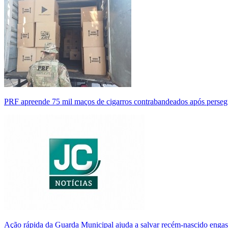
PRF apreende 75 mil maços de cigarros contrabandeados após perse
Ação rápida da Guarda Municipal ajuda a salvar recém-nascido enga