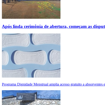
Após linda cerimônia de abertura, começam as disp
Programa Dignidade Menstrual amplia acesso gratuito a absorventes 