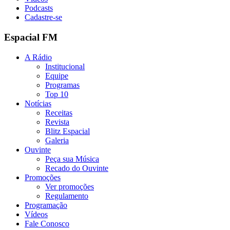
Podcasts
Cadastre-se
Espacial FM
A Rádio
Institucional
Equipe
Programas
Top 10
Notícias
Receitas
Revista
Blitz Espacial
Galeria
Ouvinte
Peça sua Música
Recado do Ouvinte
Promoções
Ver promoções
Regulamento
Programação
Vídeos
Fale Conosco