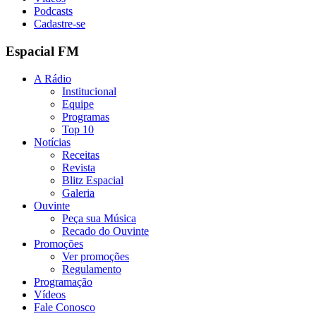
Podcasts
Cadastre-se
Espacial FM
A Rádio
Institucional
Equipe
Programas
Top 10
Notícias
Receitas
Revista
Blitz Espacial
Galeria
Ouvinte
Peça sua Música
Recado do Ouvinte
Promoções
Ver promoções
Regulamento
Programação
Vídeos
Fale Conosco