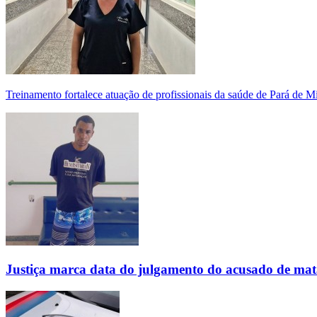
Treinamento fortalece atuação de profissionais da saúde de Pará de 
Justiça marca data do julgamento do acusado de mat