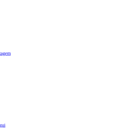
otagem
gui