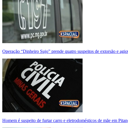
Operação “Dinheiro Sujo” prende quatro suspeitos de extorsão e agi
Homem é suspeito de furtar carro e eletrodomésticos de mãe em Pitan