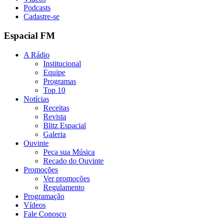
Podcasts
Cadastre-se
Espacial FM
A Rádio
Institucional
Equipe
Programas
Top 10
Notícias
Receitas
Revista
Blitz Espacial
Galeria
Ouvinte
Peça sua Música
Recado do Ouvinte
Promoções
Ver promoções
Regulamento
Programação
Vídeos
Fale Conosco