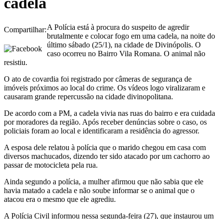
cadela
A Polícia está à procura do suspeito de agredir
Compartilhar:
brutalmente e colocar fogo em uma cadela, na noite do
último sábado (25/1), na cidade de Divinópolis. O
caso ocorreu no Bairro Vila Romana. O animal não
resistiu.
O ato de covardia foi registrado por câmeras de segurança de
imóveis próximos ao local do crime. Os vídeos logo viralizaram e
causaram grande repercussão na cidade divinopolitana.
De acordo com a PM, a cadela vivia nas ruas do bairro e era cuidada
por moradores da região. Após receber denúncias sobre o caso, os
policiais foram ao local e identificaram a residência do agressor.
A esposa dele relatou à polícia que o marido chegou em casa com
diversos machucados, dizendo ter sido atacado por um cachorro ao
passar de motocicleta pela rua.
Ainda segundo a polícia, a mulher afirmou que não sabia que ele
havia matado a cadela e não soube informar se o animal que o
atacou era o mesmo que ele agrediu.
A Polícia Civil informou nessa segunda-feira (27), que instaurou um