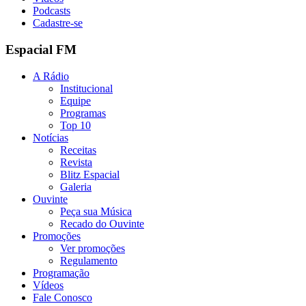
Podcasts
Cadastre-se
Espacial FM
A Rádio
Institucional
Equipe
Programas
Top 10
Notícias
Receitas
Revista
Blitz Espacial
Galeria
Ouvinte
Peça sua Música
Recado do Ouvinte
Promoções
Ver promoções
Regulamento
Programação
Vídeos
Fale Conosco