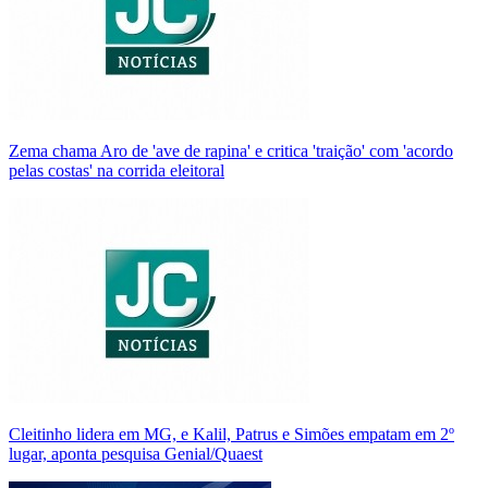
Zema chama Aro de 'ave de rapina' e critica 'traição' com 'acordo
pelas costas' na corrida eleitoral
Cleitinho lidera em MG, e Kalil, Patrus e Simões empatam em 2º
lugar, aponta pesquisa Genial/Quaest