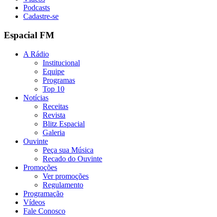
Podcasts
Cadastre-se
Espacial FM
A Rádio
Institucional
Equipe
Programas
Top 10
Notícias
Receitas
Revista
Blitz Espacial
Galeria
Ouvinte
Peça sua Música
Recado do Ouvinte
Promoções
Ver promoções
Regulamento
Programação
Vídeos
Fale Conosco