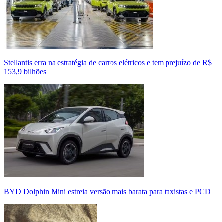
Stellantis erra na estratégia de carros elétricos e tem prejuízo de R$
153,9 bilhões
BYD Dolphin Mini estreia versão mais barata para taxistas e PCD