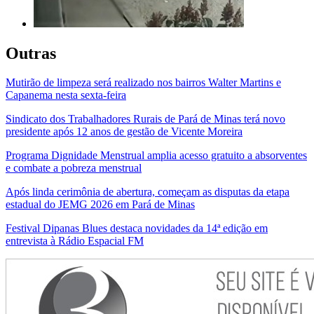
Outras
Mutirão de limpeza será realizado nos bairros Walter Martins e
Capanema nesta sexta-feira
Sindicato dos Trabalhadores Rurais de Pará de Minas terá novo
presidente após 12 anos de gestão de Vicente Moreira
Programa Dignidade Menstrual amplia acesso gratuito a absorventes
e combate a pobreza menstrual
Após linda cerimônia de abertura, começam as disputas da etapa
estadual do JEMG 2026 em Pará de Minas
Festival Dipanas Blues destaca novidades da 14ª edição em
entrevista à Rádio Espacial FM