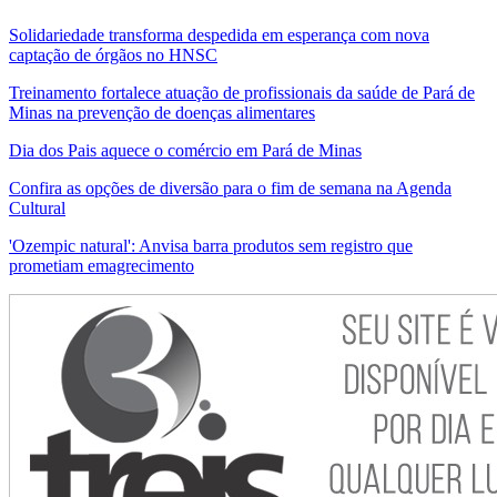
Solidariedade transforma despedida em esperança com nova
captação de órgãos no HNSC
Treinamento fortalece atuação de profissionais da saúde de Pará de
Minas na prevenção de doenças alimentares
Dia dos Pais aquece o comércio em Pará de Minas
Confira as opções de diversão para o fim de semana na Agenda
Cultural
'Ozempic natural': Anvisa barra produtos sem registro que
prometiam emagrecimento