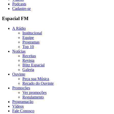
Podcasts
Cadastre-se
Espacial FM
A Rádio
Institucional
Equipe
Programas
Top 10
Notícias
Receitas
Revista
Blitz Espacial
Galeria
Ouvinte
Peça sua Música
Recado do Ouvinte
Promoções
Ver promoções
Regulamento
Programação
Vídeos
Fale Conosco