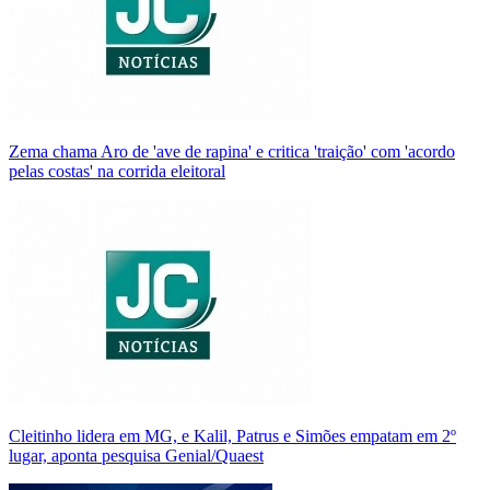
Zema chama Aro de 'ave de rapina' e critica 'traição' com 'acordo
pelas costas' na corrida eleitoral
Cleitinho lidera em MG, e Kalil, Patrus e Simões empatam em 2º
lugar, aponta pesquisa Genial/Quaest