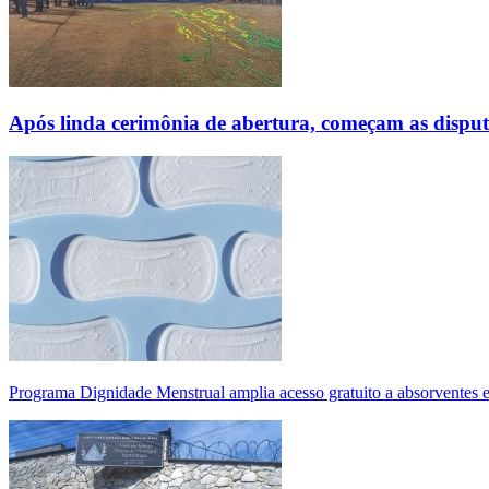
Após linda cerimônia de abertura, começam as disp
Programa Dignidade Menstrual amplia acesso gratuito a absorventes 