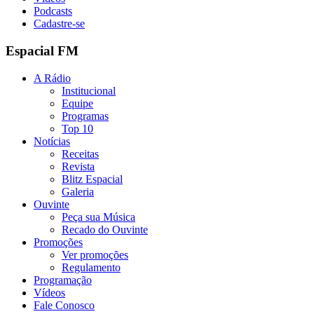
Podcasts
Cadastre-se
Espacial FM
A Rádio
Institucional
Equipe
Programas
Top 10
Notícias
Receitas
Revista
Blitz Espacial
Galeria
Ouvinte
Peça sua Música
Recado do Ouvinte
Promoções
Ver promoções
Regulamento
Programação
Vídeos
Fale Conosco