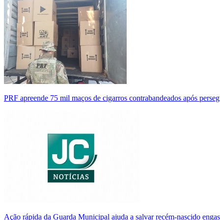
PRF apreende 75 mil maços de cigarros contrabandeados após perse
Ação rápida da Guarda Municipal ajuda a salvar recém-nascido enga