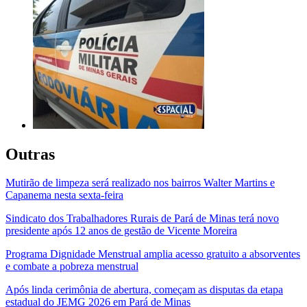
Outras
Mutirão de limpeza será realizado nos bairros Walter Martins e
Capanema nesta sexta-feira
Sindicato dos Trabalhadores Rurais de Pará de Minas terá novo
presidente após 12 anos de gestão de Vicente Moreira
Programa Dignidade Menstrual amplia acesso gratuito a absorventes
e combate a pobreza menstrual
Após linda cerimônia de abertura, começam as disputas da etapa
estadual do JEMG 2026 em Pará de Minas