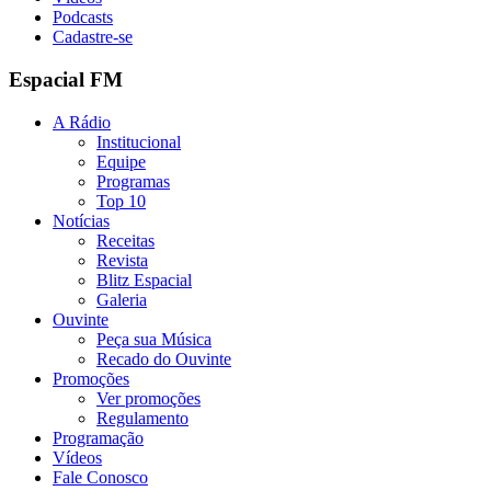
Podcasts
Cadastre-se
Espacial FM
A Rádio
Institucional
Equipe
Programas
Top 10
Notícias
Receitas
Revista
Blitz Espacial
Galeria
Ouvinte
Peça sua Música
Recado do Ouvinte
Promoções
Ver promoções
Regulamento
Programação
Vídeos
Fale Conosco