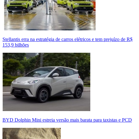
Stellantis erra na estratégia de carros elétricos e tem prejuízo de R$
153,9 bilhões
BYD Dolphin Mini estreia versão mais barata para taxistas e PCD