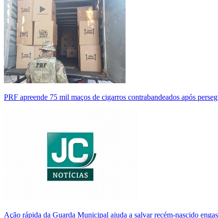
PRF apreende 75 mil maços de cigarros contrabandeados após perse
Ação rápida da Guarda Municipal ajuda a salvar recém-nascido enga