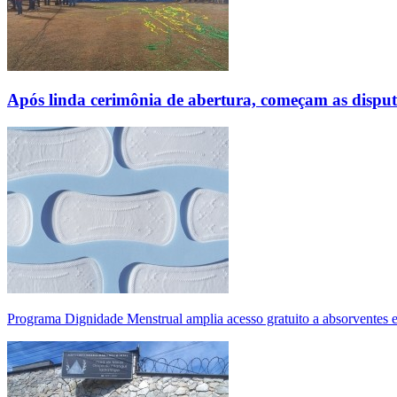
Após linda cerimônia de abertura, começam as disp
Programa Dignidade Menstrual amplia acesso gratuito a absorventes 