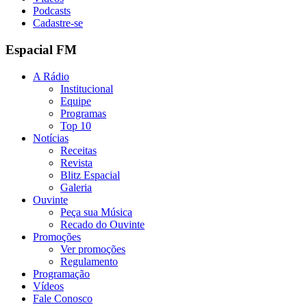
Podcasts
Cadastre-se
Espacial FM
A Rádio
Institucional
Equipe
Programas
Top 10
Notícias
Receitas
Revista
Blitz Espacial
Galeria
Ouvinte
Peça sua Música
Recado do Ouvinte
Promoções
Ver promoções
Regulamento
Programação
Vídeos
Fale Conosco