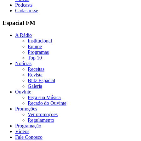
Podcasts
Cadastre-se
Espacial FM
A Rádio
Institucional
Equipe
Programas
Top 10
Notícias
Receitas
Revista
Blitz Espacial
Galeria
Ouvinte
Peça sua Música
Recado do Ouvinte
Promoções
Ver promoções
Regulamento
Programação
Vídeos
Fale Conosco