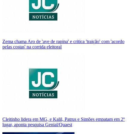
Zema chama Aro de 'ave de rapina' e critica 'traição' com 'acordo
pelas costas' na corrida eleitoral
Cleitinho lidera em MG, e Kalil, Patrus e Simões empatam em 2º
lugar, aponta pesquisa Genial/Quaest