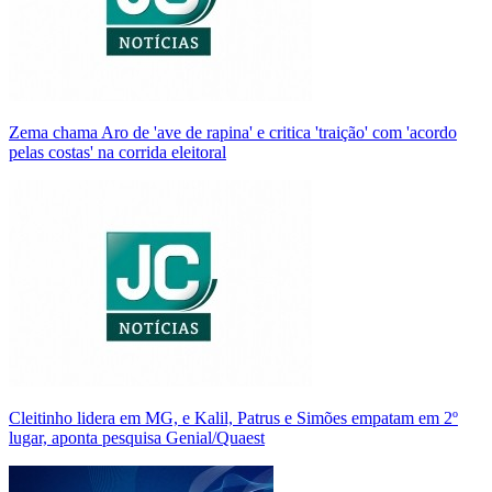
Zema chama Aro de 'ave de rapina' e critica 'traição' com 'acordo
pelas costas' na corrida eleitoral
Cleitinho lidera em MG, e Kalil, Patrus e Simões empatam em 2º
lugar, aponta pesquisa Genial/Quaest