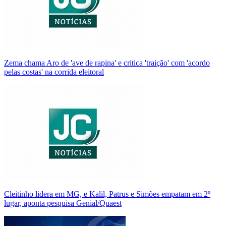
Zema chama Aro de 'ave de rapina' e critica 'traição' com 'acordo
pelas costas' na corrida eleitoral
Cleitinho lidera em MG, e Kalil, Patrus e Simões empatam em 2º
lugar, aponta pesquisa Genial/Quaest