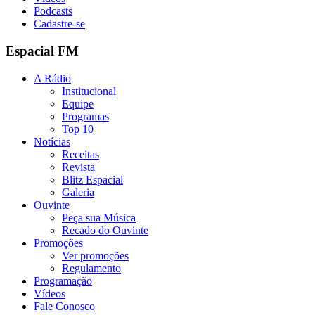
Podcasts
Cadastre-se
Espacial FM
A Rádio
Institucional
Equipe
Programas
Top 10
Notícias
Receitas
Revista
Blitz Espacial
Galeria
Ouvinte
Peça sua Música
Recado do Ouvinte
Promoções
Ver promoções
Regulamento
Programação
Vídeos
Fale Conosco